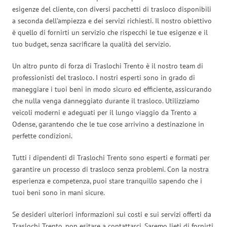
esigenze del cliente, con diversi pacchetti di trasloco disponibili
a seconda dell’ampiezza e dei servizi richiesti. Il nostro obiettivo
è quello di fornirti un servizio che rispecchi le tue esigenze e il
tuo budget, senza sacrificare la qualità del servizio.
Un altro punto di forza di Traslochi Trento è il nostro team di
professionisti del trasloco. I nostri esperti sono in grado di
maneggiare i tuoi beni in modo sicuro ed efficiente, assicurando
che nulla venga danneggiato durante il trasloco. Utilizziamo
veicoli moderni e adeguati per il lungo viaggio da Trento a
Odense, garantendo che le tue cose arrivino a destinazione in
perfette condizioni.
Tutti i dipendenti di Traslochi Trento sono esperti e formati per
garantire un processo di trasloco senza problemi. Con la nostra
esperienza e competenza, puoi stare tranquillo sapendo che i
tuoi beni sono in mani sicure.
Se desideri ulteriori informazioni sui costi e sui servizi offerti da
Traslochi Trento, non esitare a contattarci. Saremo lieti di fornirti