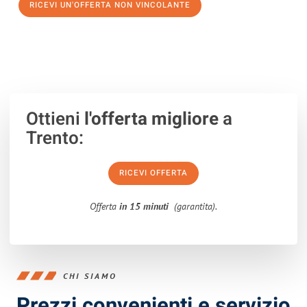
RICEVI UN'OFFERTA NON VINCOLANTE
100% non vincolante – Risposta garantita entro 15 minuti.
Ottieni
l'offerta migliore
a
Trento:
RICEVI OFFERTA
Offerta
in 15 minuti
(garantita).
CHI SIAMO
Prezzi convenienti e servizio