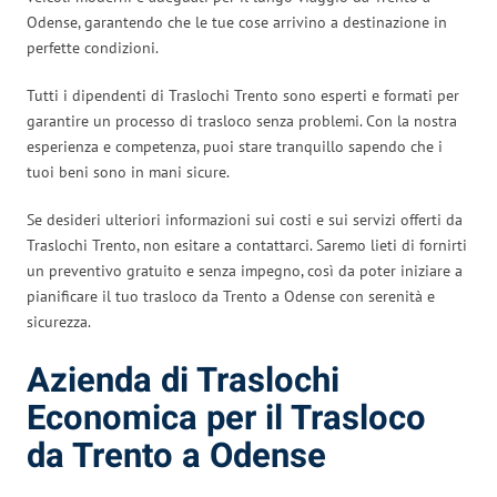
Odense, garantendo che le tue cose arrivino a destinazione in
perfette condizioni.
Tutti i dipendenti di Traslochi Trento sono esperti e formati per
garantire un processo di trasloco senza problemi. Con la nostra
esperienza e competenza, puoi stare tranquillo sapendo che i
tuoi beni sono in mani sicure.
Se desideri ulteriori informazioni sui costi e sui servizi offerti da
Traslochi Trento, non esitare a contattarci. Saremo lieti di fornirti
un preventivo gratuito e senza impegno, così da poter iniziare a
pianificare il tuo trasloco da Trento a Odense con serenità e
sicurezza.
Azienda di Traslochi
Economica per il Trasloco
da Trento a Odense