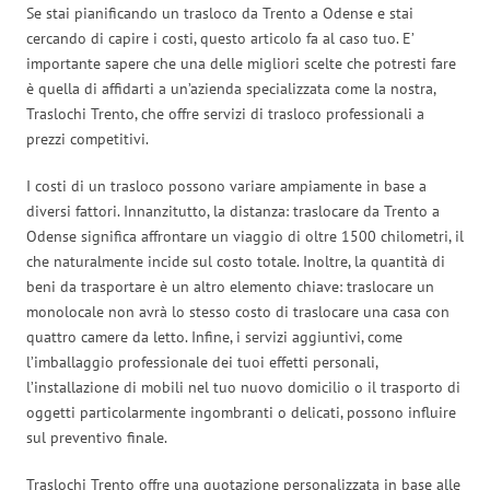
Se stai pianificando un trasloco da Trento a Odense e stai
cercando di capire i costi, questo articolo fa al caso tuo. E’
importante sapere che una delle migliori scelte che potresti fare
è quella di affidarti a un’azienda specializzata come la nostra,
Traslochi Trento, che offre servizi di trasloco professionali a
prezzi competitivi.
I costi di un trasloco possono variare ampiamente in base a
diversi fattori. Innanzitutto, la distanza: traslocare da Trento a
Odense significa affrontare un viaggio di oltre 1500 chilometri, il
che naturalmente incide sul costo totale. Inoltre, la quantità di
beni da trasportare è un altro elemento chiave: traslocare un
monolocale non avrà lo stesso costo di traslocare una casa con
quattro camere da letto. Infine, i servizi aggiuntivi, come
l’imballaggio professionale dei tuoi effetti personali,
l’installazione di mobili nel tuo nuovo domicilio o il trasporto di
oggetti particolarmente ingombranti o delicati, possono influire
sul preventivo finale.
Traslochi Trento offre una quotazione personalizzata in base alle