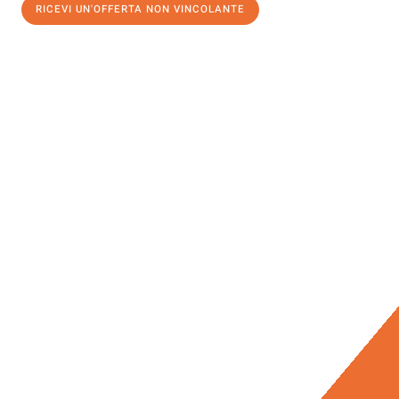
RICEVI UN'OFFERTA NON VINCOLANTE