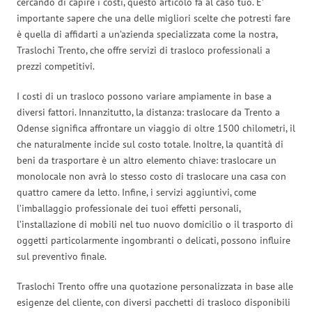
cercando di capire i costi, questo articolo fa al caso tuo. E’
importante sapere che una delle migliori scelte che potresti fare
è quella di affidarti a un’azienda specializzata come la nostra,
Traslochi Trento, che offre servizi di trasloco professionali a
prezzi competitivi.
I costi di un trasloco possono variare ampiamente in base a
diversi fattori. Innanzitutto, la distanza: traslocare da Trento a
Odense significa affrontare un viaggio di oltre 1500 chilometri, il
che naturalmente incide sul costo totale. Inoltre, la quantità di
beni da trasportare è un altro elemento chiave: traslocare un
monolocale non avrà lo stesso costo di traslocare una casa con
quattro camere da letto. Infine, i servizi aggiuntivi, come
l’imballaggio professionale dei tuoi effetti personali,
l’installazione di mobili nel tuo nuovo domicilio o il trasporto di
oggetti particolarmente ingombranti o delicati, possono influire
sul preventivo finale.
Traslochi Trento offre una quotazione personalizzata in base alle
esigenze del cliente, con diversi pacchetti di trasloco disponibili