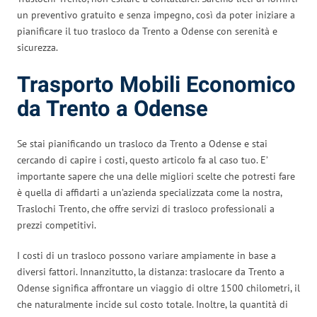
un preventivo gratuito e senza impegno, così da poter iniziare a
pianificare il tuo trasloco da Trento a Odense con serenità e
sicurezza.
Trasporto Mobili Economico
da Trento a Odense
Se stai pianificando un trasloco da Trento a Odense e stai
cercando di capire i costi, questo articolo fa al caso tuo. E’
importante sapere che una delle migliori scelte che potresti fare
è quella di affidarti a un’azienda specializzata come la nostra,
Traslochi Trento, che offre servizi di trasloco professionali a
prezzi competitivi.
I costi di un trasloco possono variare ampiamente in base a
diversi fattori. Innanzitutto, la distanza: traslocare da Trento a
Odense significa affrontare un viaggio di oltre 1500 chilometri, il
che naturalmente incide sul costo totale. Inoltre, la quantità di