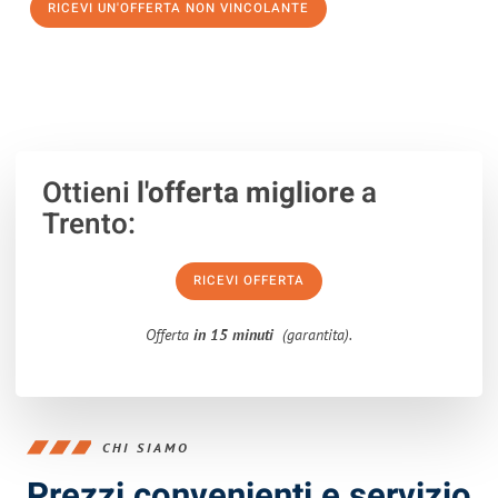
RICEVI UN'OFFERTA NON VINCOLANTE
100% non vincolante – Risposta garantita entro 15 minuti.
Ottieni
l'offerta migliore
a
Trento:
RICEVI OFFERTA
Offerta
in 15 minuti
(garantita).
CHI SIAMO
Prezzi convenienti e servizio