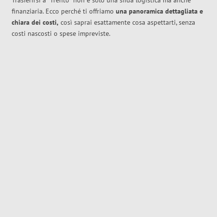
Trasferirsi a
Trento
non è solo una sfida logistica ma anche
finanziaria. Ecco perché ti offriamo
una panoramica dettagliata e
chiara dei costi,
così saprai esattamente cosa aspettarti, senza
costi nascosti o spese impreviste.