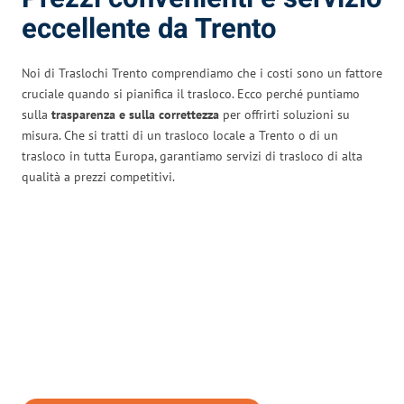
eccellente da Trento
Noi di Traslochi Trento comprendiamo che i costi sono un fattore
cruciale quando si pianifica il trasloco. Ecco perché puntiamo
sulla
trasparenza e sulla correttezza
per offrirti soluzioni su
misura. Che si tratti di un trasloco locale a Trento o di un
trasloco in tutta Europa, garantiamo servizi di trasloco di alta
qualità a prezzi competitivi.