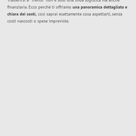
Trasferirsi a
Trento
non è solo una sfida logistica ma anche
finanziaria. Ecco perché ti offriamo
una panoramica dettagliata e
chiara dei costi,
così saprai esattamente cosa aspettarti, senza
costi nascosti o spese impreviste.