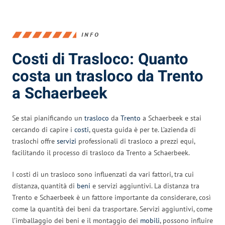
INFO
Costi di Trasloco: Quanto
costa un trasloco da Trento
a Schaerbeek
Se stai pianificando un
trasloco
da
Trento
a Schaerbeek e stai
cercando di capire i
costi
, questa guida è per te. L’azienda di
traslochi offre
servizi
professionali di trasloco a prezzi equi,
facilitando il processo di trasloco da Trento a Schaerbeek.
I costi di un trasloco sono influenzati da vari fattori, tra cui
distanza, quantità di
beni
e servizi aggiuntivi. La distanza tra
Trento e Schaerbeek è un fattore importante da considerare, così
come la quantità dei beni da trasportare. Servizi aggiuntivi, come
l’imballaggio dei beni e il montaggio dei
mobili
, possono influire