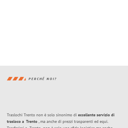
PERCHÉ NOI?
Traslochi Trento non è solo sinonimo di
eccellente
servizio di
trasloco
a
Trento
, ma anche di prezzi trasparenti ed equi.