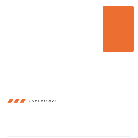
ESPERIENZE