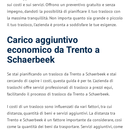
sui costi e sui servizi. Offrono un preventivo gratuito e senza
impegno, dandoti la possibilità di pianificare il tuo trasloco con
la massima tranquillità. Non importa quanto sia grande o piccolo
il tuo trasloco, l’azienda è pronta a soddisfare le tue esigenze.
Carico aggiuntivo
economico da Trento a
Schaerbeek
Se stai pianificando un trasloco da Trento a Schaerbeek e stai
cercando di capire i costi, questa guida è per te. L’azienda di
traslochi offre servizi professionali di trasloco a prezzi equi,
facilitando il processo di trasloco da Trento a Schaerbeek.
I costi di un trasloco sono influenzati da vari fattori, tra cui
distanza, quantità di beni e servizi aggiuntivi. La distanza tra
Trento e Schaerbeek è un fattore importante da considerare, così
come la quantità dei beni da trasportare. Servizi aggiuntivi, come