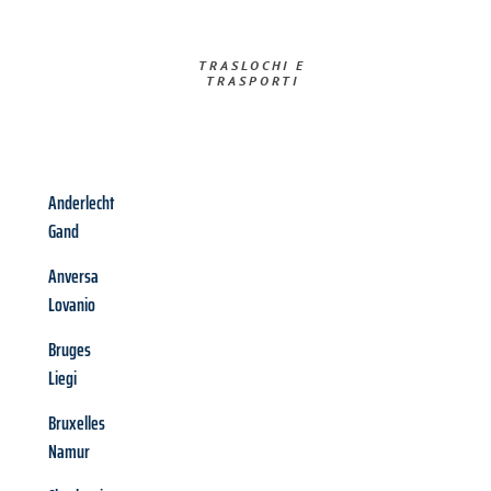
TRASLOCHI E
TRASPORTI​
Anderlecht
Gand
Anversa
Lovanio
Bruges
Liegi
Bruxelles
Namur