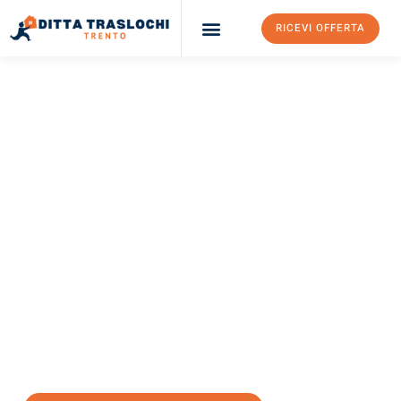
RICEVI OFFERTA
Ditta Traslochi Trento
Servizi Traslochi Trento
Costi e prezzi
TRASLOCHI TRENTO
Traslochi Trento
Schaerbeek
Il tuo trasloco Trento Schaerbeek può essere così facile!
Sperimenta il nostro
servizio di prima classe
e assicurati i
migliori prezzi in Trento
.
Richiedo ora la tua offerta personalizzata e fai il primo passo
verso un trasloco senza stress a Schaerbeek