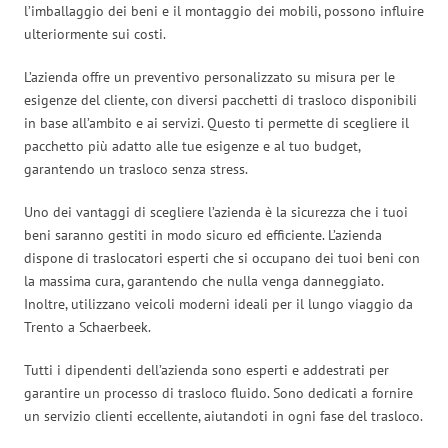
l’imballaggio dei beni e il montaggio dei mobili, possono influire
ulteriormente sui costi.
L’azienda offre un preventivo personalizzato su misura per le
esigenze del cliente, con diversi pacchetti di trasloco disponibili
in base all’ambito e ai servizi. Questo ti permette di scegliere il
pacchetto più adatto alle tue esigenze e al tuo budget,
garantendo un trasloco senza stress.
Uno dei vantaggi di scegliere l’azienda è la sicurezza che i tuoi
beni saranno gestiti in modo sicuro ed efficiente. L’azienda
dispone di traslocatori esperti che si occupano dei tuoi beni con
la massima cura, garantendo che nulla venga danneggiato.
Inoltre, utilizzano veicoli moderni ideali per il lungo viaggio da
Trento a Schaerbeek.
Tutti i dipendenti dell’azienda sono esperti e addestrati per
garantire un processo di trasloco fluido. Sono dedicati a fornire
un servizio clienti eccellente, aiutandoti in ogni fase del trasloco.