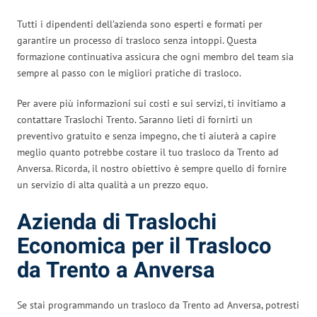
Tutti i dipendenti dell’azienda sono esperti e formati per
garantire un processo di trasloco senza intoppi. Questa
formazione continuativa assicura che ogni membro del team sia
sempre al passo con le migliori pratiche di trasloco.
Per avere più informazioni sui costi e sui servizi, ti invitiamo a
contattare Traslochi Trento. Saranno lieti di fornirti un
preventivo gratuito e senza impegno, che ti aiuterà a capire
meglio quanto potrebbe costare il tuo trasloco da Trento ad
Anversa. Ricorda, il nostro obiettivo è sempre quello di fornire
un servizio di alta qualità a un prezzo equo.
Azienda di Traslochi
Economica per il Trasloco
da Trento a Anversa
Se stai programmando un trasloco da Trento ad Anversa, potresti