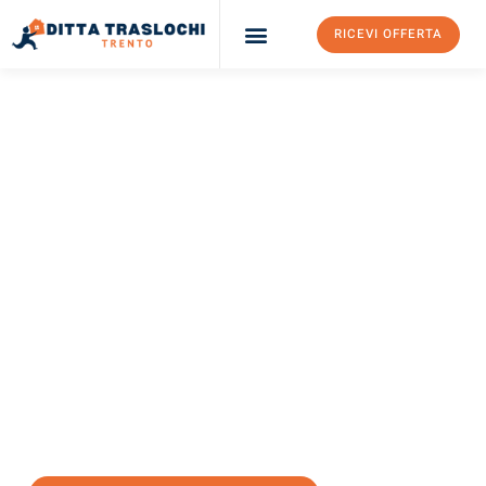
RICEVI OFFERTA
Ditta Traslochi Trento
Servizi Traslochi Trento
Costi e prezzi
TRASLOCHI TRENTO
Traslochi Trento
Anversa
Il tuo trasloco Trento Anversa può essere così facile! Sperimenta
il nostro
servizio di prima classe
e assicurati i
migliori prezzi in
Trento
.
Richiedo ora la tua offerta personalizzata e fai il primo passo
verso un trasloco senza stress a Anversa