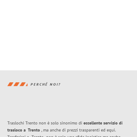
PERCHÉ NOI?
Traslochi Trento non è solo sinonimo di
eccellente
servizio di
trasloco
a
Trento
, ma anche di prezzi trasparenti ed equi.