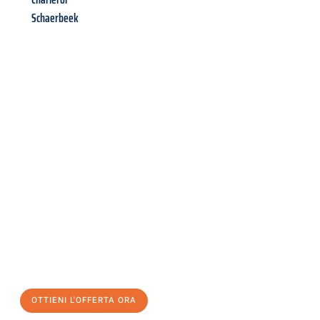
Schaerbeek
Richiedi ora la tua
offerta
al
miglior
prezzo !
Inviateci adesso la vostra richiesta non vincolante e
assicuratevi la vostra
offerta di trasloco per le vostre esigenze
a Trento
al miglior prezzo! Approfitta dell’occasione per
un
trasloco senza stress
e con il massimo comfort:
OTTIENI L'OFFERTA ORA