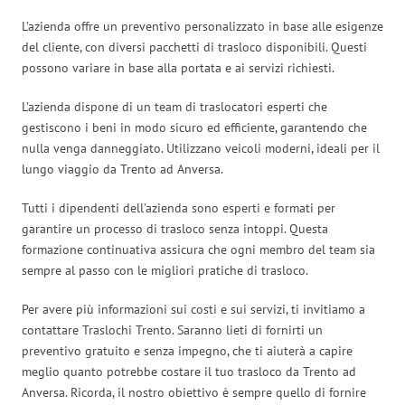
L’azienda offre un preventivo personalizzato in base alle esigenze
del cliente, con diversi pacchetti di trasloco disponibili. Questi
possono variare in base alla portata e ai servizi richiesti.
L’azienda dispone di un team di traslocatori esperti che
gestiscono i beni in modo sicuro ed efficiente, garantendo che
nulla venga danneggiato. Utilizzano veicoli moderni, ideali per il
lungo viaggio da Trento ad Anversa.
Tutti i dipendenti dell’azienda sono esperti e formati per
garantire un processo di trasloco senza intoppi. Questa
formazione continuativa assicura che ogni membro del team sia
sempre al passo con le migliori pratiche di trasloco.
Per avere più informazioni sui costi e sui servizi, ti invitiamo a
contattare Traslochi Trento. Saranno lieti di fornirti un
preventivo gratuito e senza impegno, che ti aiuterà a capire
meglio quanto potrebbe costare il tuo trasloco da Trento ad
Anversa. Ricorda, il nostro obiettivo è sempre quello di fornire