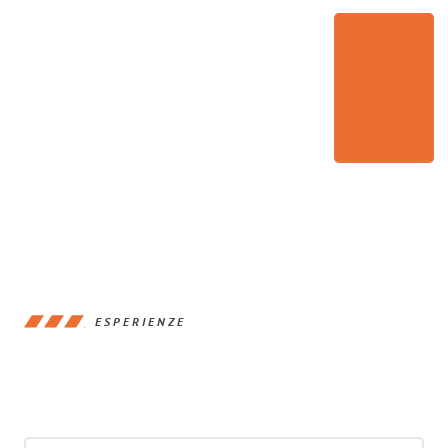
ESPERIENZE