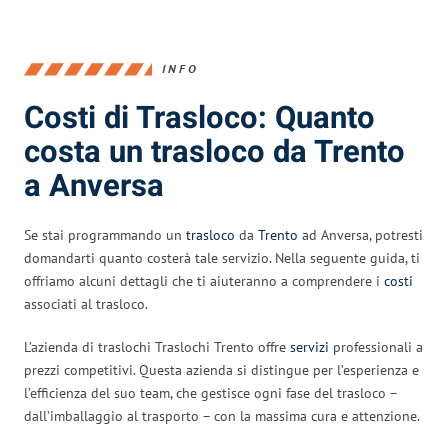
INFO
Costi di Trasloco: Quanto
costa un trasloco da Trento
a Anversa
Se stai programmando un
trasloco
da
Trento
ad Anversa, potresti
domandarti quanto costerà tale servizio. Nella seguente guida, ti
offriamo alcuni dettagli che ti aiuteranno a comprendere i
costi
associati al trasloco.
L’azienda di traslochi Traslochi Trento offre
servizi
professionali a
prezzi competitivi. Questa azienda si distingue per l’esperienza e
l’efficienza del suo team, che gestisce ogni fase del trasloco –
dall’imballaggio al trasporto – con la massima cura e attenzione.