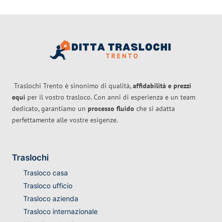
Traslochi Trento è sinonimo di qualità,
affidabilità e prezzi
equi
per il vostro trasloco. Con anni di esperienza e un team
dedicato, garantiamo un
processo fluido
che si adatta
perfettamente alle vostre esigenze.
Traslochi
Trasloco casa
Trasloco ufficio
Trasloco azienda
Trasloco internazionale