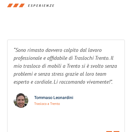
ESPERIENZE
“Sono rimasto davvero colpito dal lavoro
professionale e affidabile di Traslochi Trento. Il
mio trasloco di mobili a Trento si è svolto senza
problemi e senza stress grazie al loro team
esperto e cordiale. Li raccomando vivamente!”.
Tommaso Leonardini
Trasloco a Trento