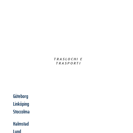
TRASLOCHI E
TRASPORTI​
Göteborg
Linköping
Stoccolma
Halmstad
Lund