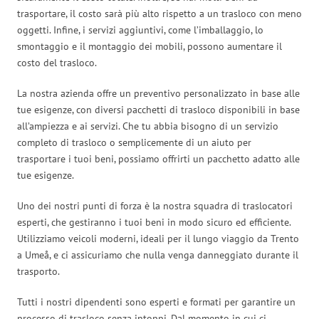
trasportare, il costo sarà più alto rispetto a un trasloco con meno
oggetti. Infine, i servizi aggiuntivi, come l’imballaggio, lo
smontaggio e il montaggio dei mobili, possono aumentare il
costo del trasloco.
La nostra azienda offre un preventivo personalizzato in base alle
tue esigenze, con diversi pacchetti di trasloco disponibili in base
all’ampiezza e ai servizi. Che tu abbia bisogno di un servizio
completo di trasloco o semplicemente di un aiuto per
trasportare i tuoi beni, possiamo offrirti un pacchetto adatto alle
tue esigenze.
Uno dei nostri punti di forza è la nostra squadra di traslocatori
esperti, che gestiranno i tuoi beni in modo sicuro ed efficiente.
Utilizziamo veicoli moderni, ideali per il lungo viaggio da Trento
a Umeå, e ci assicuriamo che nulla venga danneggiato durante il
trasporto.
Tutti i nostri dipendenti sono esperti e formati per garantire un
processo di trasloco senza intoppi. Dal momento in cui ci