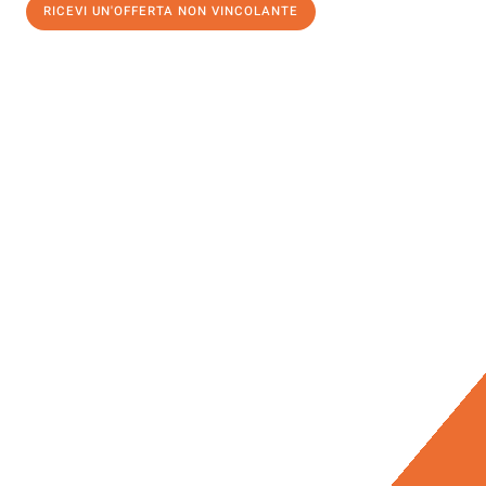
RICEVI UN'OFFERTA NON VINCOLANTE