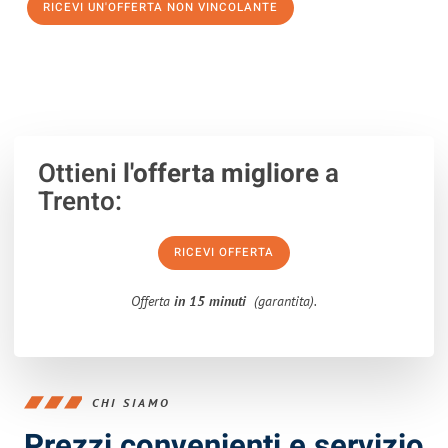
RICEVI UN'OFFERTA NON VINCOLANTE
100% non vincolante – Risposta garantita entro 15 minuti.
Ottieni
l'offerta migliore
a
Trento:
RICEVI OFFERTA
Offerta
in 15 minuti
(garantita).
CHI SIAMO
Prezzi convenienti e servizio