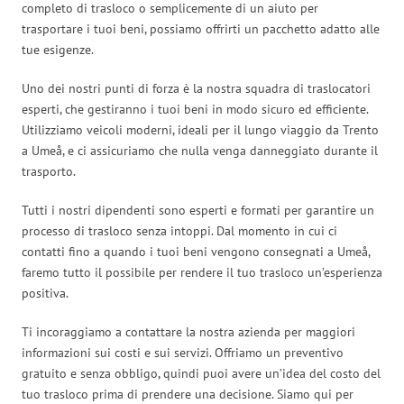
completo di trasloco o semplicemente di un aiuto per
trasportare i tuoi beni, possiamo offrirti un pacchetto adatto alle
tue esigenze.
Uno dei nostri punti di forza è la nostra squadra di traslocatori
esperti, che gestiranno i tuoi beni in modo sicuro ed efficiente.
Utilizziamo veicoli moderni, ideali per il lungo viaggio da Trento
a Umeå, e ci assicuriamo che nulla venga danneggiato durante il
trasporto.
Tutti i nostri dipendenti sono esperti e formati per garantire un
processo di trasloco senza intoppi. Dal momento in cui ci
contatti fino a quando i tuoi beni vengono consegnati a Umeå,
faremo tutto il possibile per rendere il tuo trasloco un’esperienza
positiva.
Ti incoraggiamo a contattare la nostra azienda per maggiori
informazioni sui costi e sui servizi. Offriamo un preventivo
gratuito e senza obbligo, quindi puoi avere un’idea del costo del
tuo trasloco prima di prendere una decisione. Siamo qui per