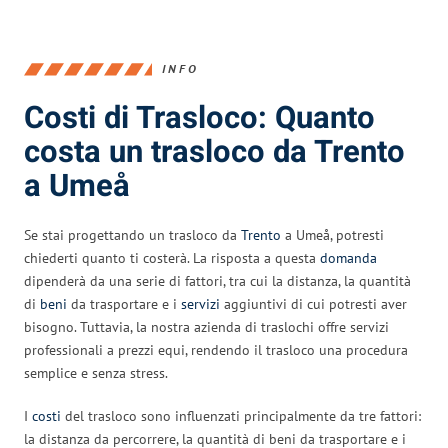
INFO
Costi di Trasloco: Quanto
costa un trasloco da Trento
a Umeå
Se stai progettando un trasloco da
Trento
a Umeå, potresti
chiederti quanto ti costerà. La risposta a questa
domanda
dipenderà da una serie di fattori, tra cui la distanza, la quantità
di
beni
da trasportare e i
servizi
aggiuntivi di cui potresti aver
bisogno. Tuttavia, la nostra azienda di traslochi offre servizi
professionali a prezzi equi, rendendo il trasloco una procedura
semplice e senza stress.
I
costi
del trasloco sono influenzati principalmente da tre fattori:
la distanza da percorrere, la quantità di beni da trasportare e i