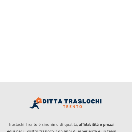
Traslochi Trento è sinonimo di qualità,
affidabilità e prezzi
equi
per il vostro trasloco. Con anni di esperienza e un team