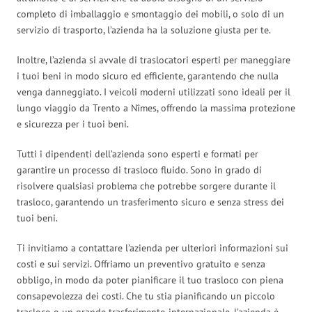
completo di imballaggio e smontaggio dei mobili, o solo di un
servizio di trasporto, l’azienda ha la soluzione giusta per te.
Inoltre, l’azienda si avvale di traslocatori esperti per maneggiare
i tuoi beni in modo sicuro ed efficiente, garantendo che nulla
venga danneggiato. I veicoli moderni utilizzati sono ideali per il
lungo viaggio da Trento a Nîmes, offrendo la massima protezione
e sicurezza per i tuoi beni.
Tutti i dipendenti dell’azienda sono esperti e formati per
garantire un processo di trasloco fluido. Sono in grado di
risolvere qualsiasi problema che potrebbe sorgere durante il
trasloco, garantendo un trasferimento sicuro e senza stress dei
tuoi beni.
Ti invitiamo a contattare l’azienda per ulteriori informazioni sui
costi e sui servizi. Offriamo un preventivo gratuito e senza
obbligo, in modo da poter pianificare il tuo trasloco con piena
consapevolezza dei costi. Che tu stia pianificando un piccolo
trasloco o un grande trasferimento internazionale, l’azienda è