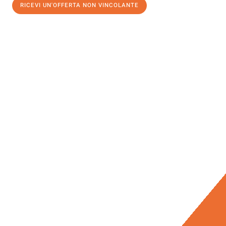
RICEVI UN'OFFERTA NON VINCOLANTE