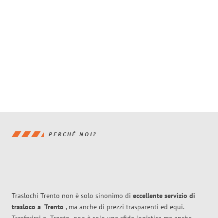
PERCHÉ NOI?
Traslochi Trento non è solo sinonimo di
eccellente
servizio di
trasloco
a
Trento
, ma anche di prezzi trasparenti ed equi.