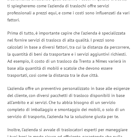
ti spiegheremo come l’azienda di traslochi offre servizi
professionali a prezzi equi, e come i costi sono influenzati da vari
fattori.
Prima di tutto, è importante capire che l’azienda è specializzata
nel fornire servizi di trasloco di alta qualità. I prezzi sono
calcolati in base a diversi fattori, tra cui la distanza da percorrere,
la quantità di beni da trasportare e i servizi aggiuntivi richiesti.
Ad esempio, il costo di un trasloco da Trento a Nîmes varierà in
base alla quantità di mobili e scatole che devono essere
trasportati, così come la distanza tra le due città.
L’azienda offre un preventivo personalizzato in base alle esigenze
del cliente, con diversi pacchetti di trasloco disponibili in base
all’ambito e ai servizi. Che tu abbia bisogno di un servizio
completo di imballaggio e smontaggio dei mobili, o solo di un
servizio di trasporto, l’azienda ha la soluzione giusta per te.
Inoltre, l’azienda si avvale di traslocatori esperti per maneggiare
i tuoi beni in modo sicuro ed efficiente, garantendo che nulla