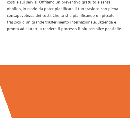
costi e sui servizi. Offriamo un preventivo gratuito e senza
obbligo, in modo da poter pianificare il tuo trasloco con piena
consapevolezza dei costi. Che tu stia pianificando un piccolo
trasloco o un grande trasferimento internazionale, l’azienda è
pronta ad aiutarti a rendere il processo il più semplice possibile.
Traslochi Trento in numeri: