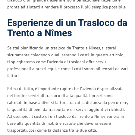
pronta ad aiutarti a rendere il processo il più semplice possibile.
Esperienze di un Trasloco da
Trento a Nîmes
Se stai pianificando un trasloco da Trento a Nîmes, ti starai
sicuramente chiedendo quali saranno i costi. In questo articolo,
ti spiegheremo come l’azienda di traslochi offre servizi
professionali a prezzi equi, e come i costi sono influenzati da vari
fattori.
Prima di tutto, è importante capire che l’azienda è specializzata
nel fornire servizi di trasloco di alta qualità. I prezzi sono
calcolati in base a diversi fattori, tra cui la distanza da percorrere,
la quantità di beni da trasportare e i servizi aggiuntivi richiesti.
Ad esempio, il costo di un trasloco da Trento a Nîmes varierà in
base alla quantità di mobili e scatole che devono essere
trasportati, così come la distanza tra le due città.