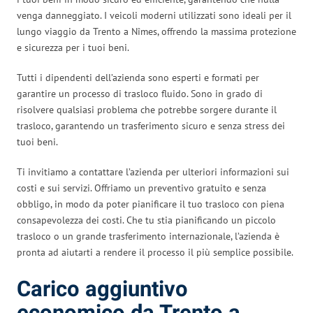
venga danneggiato. I veicoli moderni utilizzati sono ideali per il
lungo viaggio da Trento a Nîmes, offrendo la massima protezione
e sicurezza per i tuoi beni.
Tutti i dipendenti dell’azienda sono esperti e formati per
garantire un processo di trasloco fluido. Sono in grado di
risolvere qualsiasi problema che potrebbe sorgere durante il
trasloco, garantendo un trasferimento sicuro e senza stress dei
tuoi beni.
Ti invitiamo a contattare l’azienda per ulteriori informazioni sui
costi e sui servizi. Offriamo un preventivo gratuito e senza
obbligo, in modo da poter pianificare il tuo trasloco con piena
consapevolezza dei costi. Che tu stia pianificando un piccolo
trasloco o un grande trasferimento internazionale, l’azienda è
pronta ad aiutarti a rendere il processo il più semplice possibile.
Carico aggiuntivo