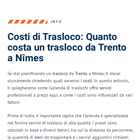
INFO
Costi di Trasloco: Quanto
costa un trasloco da Trento
a Nîmes
Se stai pianificando un
trasloco
da
Trento
a Nîmes, ti starai
sicuramente chiedendo quali saranno i
costi
. In questo articolo,
ti spiegheremo come l’azienda di traslochi offre
servizi
professionali a prezzi equi, e come i costi sono influenzati da vari
fattori.
Prima di tutto, è importante capire che l’azienda è specializzata
nel fornire servizi di trasloco di alta qualità. I prezzi sono
calcolati in base a diversi fattori, tra cui la distanza da percorrere,
la quantità di
beni
da trasportare e i servizi aggiuntivi richiesti.