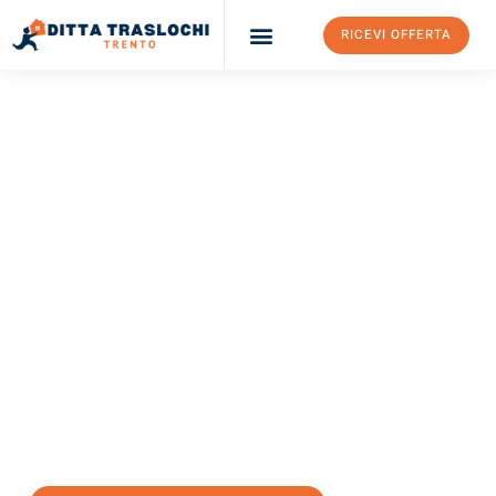
RICEVI OFFERTA
Ditta Traslochi Trento
Servizi Traslochi Trento
Costi e prezzi
TRASLOCHI TRENTO
Traslochi Trento
Nîmes
Il tuo trasloco Trento Nîmes può essere così facile! Sperimenta il
nostro
servizio di prima classe
e assicurati i
migliori prezzi in
Trento
.
Richiedo ora la tua offerta personalizzata e fai il primo passo
verso un trasloco senza stress a Nîmes