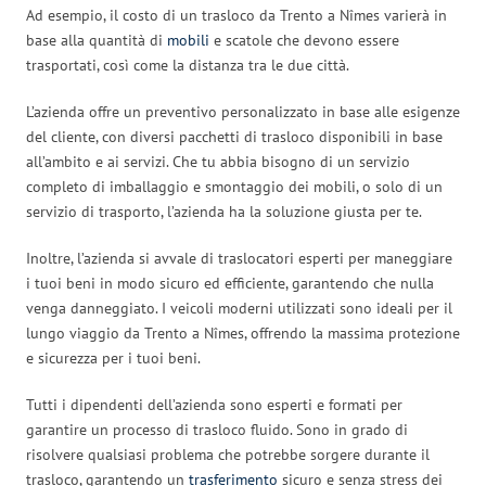
Ad esempio, il costo di un trasloco da Trento a Nîmes varierà in
base alla quantità di
mobili
e scatole che devono essere
trasportati, così come la distanza tra le due città.
L’azienda offre un preventivo personalizzato in base alle esigenze
del cliente, con diversi pacchetti di trasloco disponibili in base
all’ambito e ai servizi. Che tu abbia bisogno di un servizio
completo di imballaggio e smontaggio dei mobili, o solo di un
servizio di trasporto, l’azienda ha la soluzione giusta per te.
Inoltre, l’azienda si avvale di traslocatori esperti per maneggiare
i tuoi beni in modo sicuro ed efficiente, garantendo che nulla
venga danneggiato. I veicoli moderni utilizzati sono ideali per il
lungo viaggio da Trento a Nîmes, offrendo la massima protezione
e sicurezza per i tuoi beni.
Tutti i dipendenti dell’azienda sono esperti e formati per
garantire un processo di trasloco fluido. Sono in grado di
risolvere qualsiasi problema che potrebbe sorgere durante il
trasloco, garantendo un
trasferimento
sicuro e senza stress dei