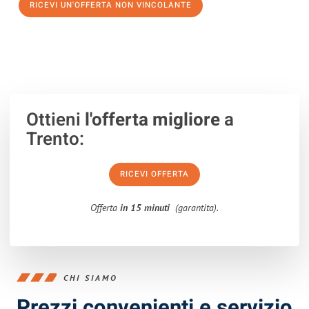
RICEVI UN'OFFERTA NON VINCOLANTE
100% non vincolante – Risposta garantita entro 15 minuti.
Ottieni
l'offerta migliore
a
Trento:
RICEVI OFFERTA
Offerta
in 15 minuti
(garantita).
CHI SIAMO
Prezzi convenienti e servizio