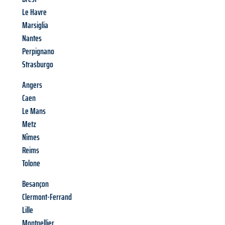
Le Havre
Marsiglia
Nantes
Perpignano
Strasburgo
Angers
Caen
Le Mans
Metz
Nîmes
Reims
Tolone
Besançon
Clermont-Ferrand
Lille
Montpellier