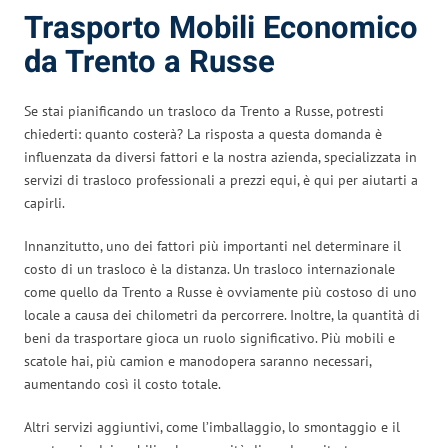
Trasporto Mobili Economico
da Trento a Russe
Se stai pianificando un trasloco da Trento a Russe, potresti
chiederti: quanto costerà? La risposta a questa domanda è
influenzata da diversi fattori e la nostra azienda, specializzata in
servizi di trasloco professionali a prezzi equi, è qui per aiutarti a
capirli.
Innanzitutto, uno dei fattori più importanti nel determinare il
costo di un trasloco è la distanza. Un trasloco internazionale
come quello da Trento a Russe è ovviamente più costoso di uno
locale a causa dei chilometri da percorrere. Inoltre, la quantità di
beni da trasportare gioca un ruolo significativo. Più mobili e
scatole hai, più camion e manodopera saranno necessari,
aumentando così il costo totale.
Altri servizi aggiuntivi, come l’imballaggio, lo smontaggio e il