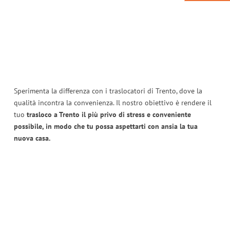
Sperimenta la differenza con i traslocatori di Trento, dove la
qualità incontra la convenienza. Il nostro obiettivo è rendere il
tuo
trasloco a Trento il più privo di stress e conveniente
possibile, in modo che tu possa aspettarti con ansia la tua
nuova casa.