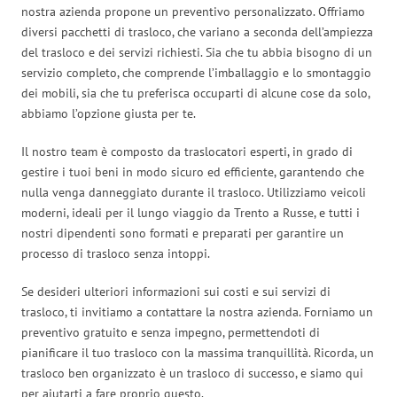
nostra azienda propone un preventivo personalizzato. Offriamo
diversi pacchetti di trasloco, che variano a seconda dell’ampiezza
del trasloco e dei servizi richiesti. Sia che tu abbia bisogno di un
servizio completo, che comprende l’imballaggio e lo smontaggio
dei mobili, sia che tu preferisca occuparti di alcune cose da solo,
abbiamo l’opzione giusta per te.
Il nostro team è composto da traslocatori esperti, in grado di
gestire i tuoi beni in modo sicuro ed efficiente, garantendo che
nulla venga danneggiato durante il trasloco. Utilizziamo veicoli
moderni, ideali per il lungo viaggio da Trento a Russe, e tutti i
nostri dipendenti sono formati e preparati per garantire un
processo di trasloco senza intoppi.
Se desideri ulteriori informazioni sui costi e sui servizi di
trasloco, ti invitiamo a contattare la nostra azienda. Forniamo un
preventivo gratuito e senza impegno, permettendoti di
pianificare il tuo trasloco con la massima tranquillità. Ricorda, un
trasloco ben organizzato è un trasloco di successo, e siamo qui
per aiutarti a fare proprio questo.