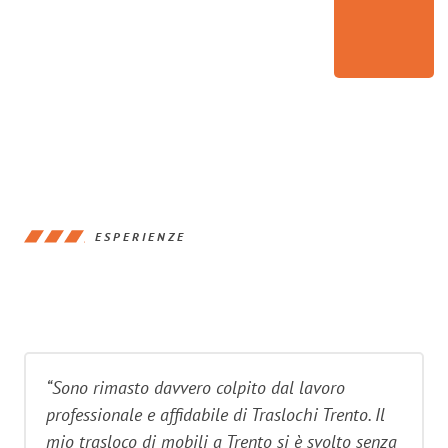
ESPERIENZE
“Sono rimasto davvero colpito dal lavoro
professionale e affidabile di Traslochi Trento. Il
mio trasloco di mobili a Trento si è svolto senza