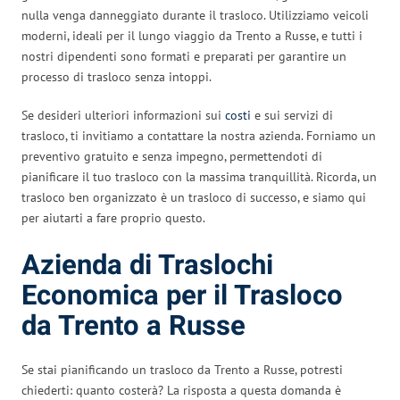
nulla venga danneggiato durante il trasloco. Utilizziamo veicoli
moderni, ideali per il lungo viaggio da Trento a Russe, e tutti i
nostri dipendenti sono formati e preparati per garantire un
processo di trasloco senza intoppi.
Se desideri ulteriori informazioni sui
costi
e sui servizi di
trasloco, ti invitiamo a contattare la nostra azienda. Forniamo un
preventivo gratuito e senza impegno, permettendoti di
pianificare il tuo trasloco con la massima tranquillità. Ricorda, un
trasloco ben organizzato è un trasloco di successo, e siamo qui
per aiutarti a fare proprio questo.
Azienda di Traslochi
Economica per il Trasloco
da Trento a Russe
Se stai pianificando un trasloco da Trento a Russe, potresti
chiederti: quanto costerà? La risposta a questa domanda è