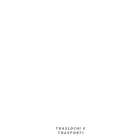
TRASLOCHI E
TRASPORTI​