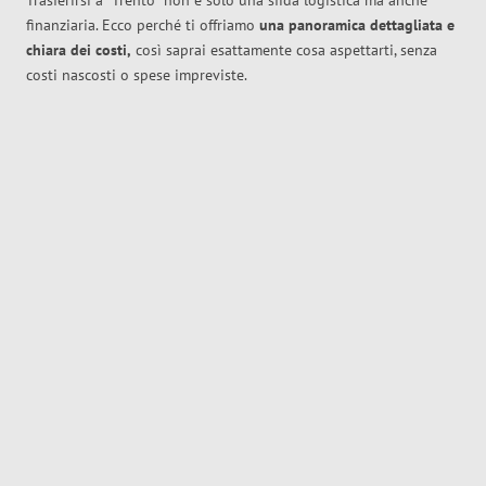
Trasferirsi a
Trento
non è solo una sfida logistica ma anche
finanziaria. Ecco perché ti offriamo
una panoramica dettagliata e
chiara dei costi,
così saprai esattamente cosa aspettarti, senza
costi nascosti o spese impreviste.