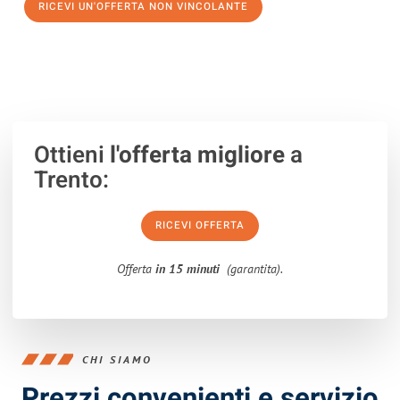
RICEVI UN'OFFERTA NON VINCOLANTE
100% non vincolante – Risposta garantita entro 15 minuti.
Ottieni
l'offerta migliore
a
Trento:
RICEVI OFFERTA
Offerta
in 15 minuti
(garantita).
CHI SIAMO
Prezzi convenienti e servizio