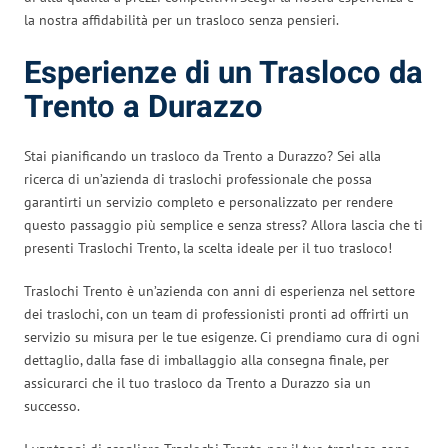
la nostra affidabilità per un trasloco senza pensieri.
Esperienze di un Trasloco da
Trento a Durazzo
Stai pianificando un trasloco da Trento a Durazzo? Sei alla
ricerca di un’azienda di traslochi professionale che possa
garantirti un servizio completo e personalizzato per rendere
questo passaggio più semplice e senza stress? Allora lascia che ti
presenti Traslochi Trento, la scelta ideale per il tuo trasloco!
Traslochi Trento è un’azienda con anni di esperienza nel settore
dei traslochi, con un team di professionisti pronti ad offrirti un
servizio su misura per le tue esigenze. Ci prendiamo cura di ogni
dettaglio, dalla fase di imballaggio alla consegna finale, per
assicurarci che il tuo trasloco da Trento a Durazzo sia un
successo.