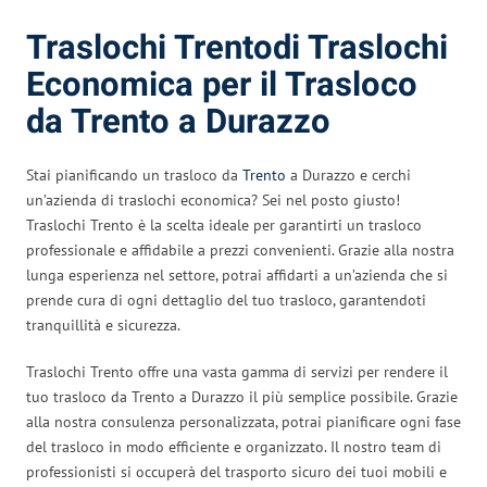
Traslochi Trentodi Traslochi
Economica per il Trasloco
da Trento a Durazzo
Stai pianificando un trasloco da
Trento
a Durazzo e cerchi
un’azienda di traslochi economica? Sei nel posto giusto!
Traslochi Trento è la scelta ideale per garantirti un trasloco
professionale e affidabile a prezzi convenienti. Grazie alla nostra
lunga esperienza nel settore, potrai affidarti a un’azienda che si
prende cura di ogni dettaglio del tuo trasloco, garantendoti
tranquillità e sicurezza.
Traslochi Trento offre una vasta gamma di servizi per rendere il
tuo trasloco da Trento a Durazzo il più semplice possibile. Grazie
alla nostra consulenza personalizzata, potrai pianificare ogni fase
del trasloco in modo efficiente e organizzato. Il nostro team di
professionisti si occuperà del trasporto sicuro dei tuoi mobili e