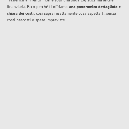
Trasferirsi a
Trento
non è solo una sfida logistica ma anche
finanziaria. Ecco perché ti offriamo
una panoramica dettagliata e
chiara dei costi,
così saprai esattamente cosa aspettarti, senza
costi nascosti o spese impreviste.