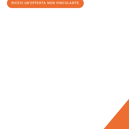
RICEVI UN'OFFERTA NON VINCOLANTE