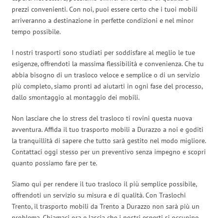
prezzi convenienti. Con noi, puoi essere certo che i tuoi mobili
arriveranno a destinazione in perfette condizioni e nel minor
tempo possibile.
I nostri trasporti sono studiati per soddisfare al meglio le tue
esigenze, offrendoti la massima flessibilità e convenienza. Che tu
abbia bisogno di un trasloco veloce e semplice o di un servizio
più completo, siamo pronti ad aiutarti in ogni fase del processo,
dallo smontaggio al montaggio dei mobili.
Non lasciare che lo stress del trasloco ti rovini questa nuova
avventura. Affida il tuo trasporto mobili a Durazzo a noi e goditi
la tranquillità di sapere che tutto sarà gestito nel modo migliore.
Contattaci oggi stesso per un preventivo senza impegno e scopri
quanto possiamo fare per te.
Siamo qui per rendere il tuo trasloco il più semplice possibile,
offrendoti un servizio su misura e di qualità. Con Traslochi
Trento, il trasporto mobili da Trento a Durazzo non sarà più un
problema. Chiamaci ora e lascia che i nostri esperti si occupino