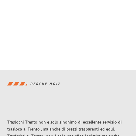
PERCHÉ NOI?
Traslochi Trento non è solo sinonimo di
eccellente
servizio di
trasloco
a
Trento
, ma anche di prezzi trasparenti ed equi.