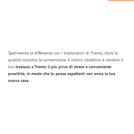
Sperimenta la differenza con i traslocatori di Trento, dove la
qualità incontra la convenienza. Il nostro obiettivo è rendere il
tuo
trasloco a Trento il più privo di stress e conveniente
possibile, in modo che tu possa aspettarti con ansia la tua
nuova casa.