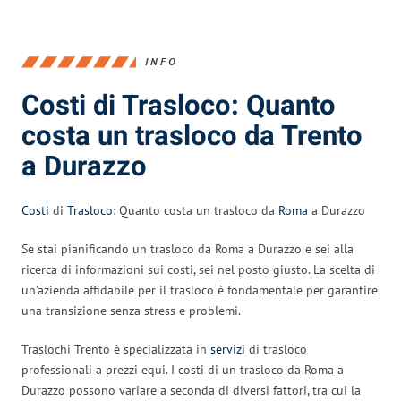
INFO
Costi di Trasloco: Quanto
costa un trasloco da Trento
a Durazzo
Costi
di
Trasloco
: Quanto costa un trasloco da
Roma
a Durazzo
Se stai pianificando un trasloco da Roma a Durazzo e sei alla
ricerca di informazioni sui costi, sei nel posto giusto. La scelta di
un’azienda affidabile per il trasloco è fondamentale per garantire
una transizione senza stress e problemi.
Traslochi Trento è specializzata in
servizi
di trasloco
professionali a prezzi equi. I costi di un trasloco da Roma a
Durazzo possono variare a seconda di diversi fattori, tra cui la